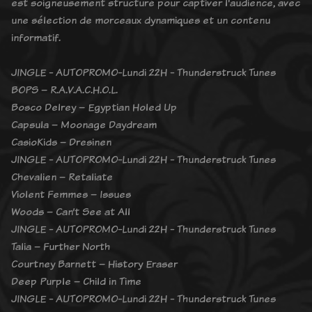
est soigneusement structuré pour captiver l'audience, avec
une sélection de morceaux dynamiques et un contenu
informatif.
JINGLE - AUTOPROMO-Lundi 22H - Thunderstruck Tunes
BOPS – R.A.V.A.C.H.O.L.
Bosco Delrey – Egyptian Holed Up
Capsula – Moonage Daydream
CasioKids – Dresinen
JINGLE - AUTOPROMO-Lundi 22H - Thunderstruck Tunes
Chevalien – Retaliate
Violent Femmes – Issues
Woods – Can’t See at All
JINGLE - AUTOPROMO-Lundi 22H - Thunderstruck Tunes
Talia – Further North
Courtney Barnett – History Eraser
Deep Purple – Child in Time
JINGLE - AUTOPROMO-Lundi 22H - Thunderstruck Tunes