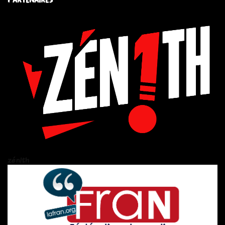
zén!th