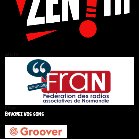
zén!th
FRAN
Envoyez vos sons