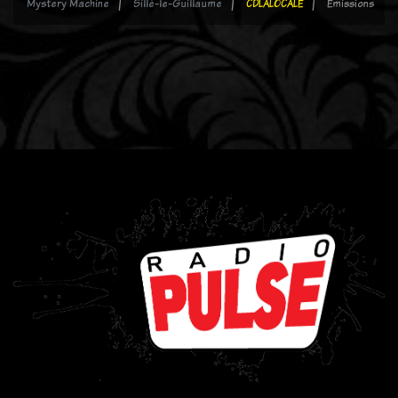
Mystery Machine
Sillé-le-Guillaume
CDLALOCALE
Emissions