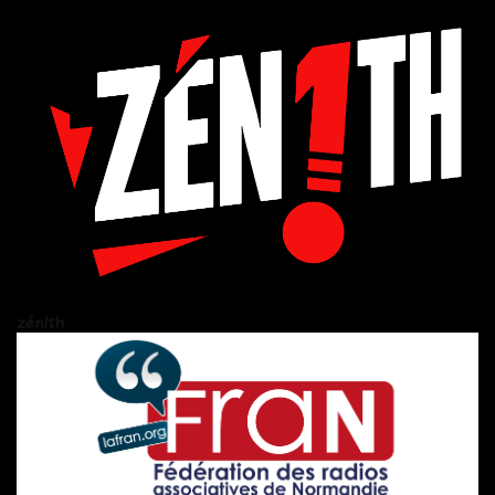
zén!th