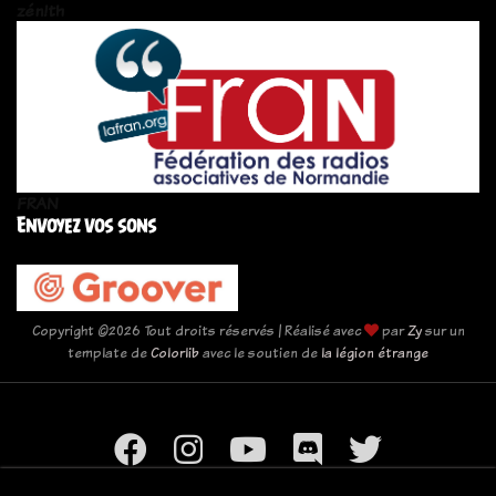
zén!th
FRAN
Envoyez vos sons
Copyright ©
2026 Tout droits réservés | Réalisé avec
par
Zy
sur un
template de
Colorlib
avec le soutien de
la légion étrange