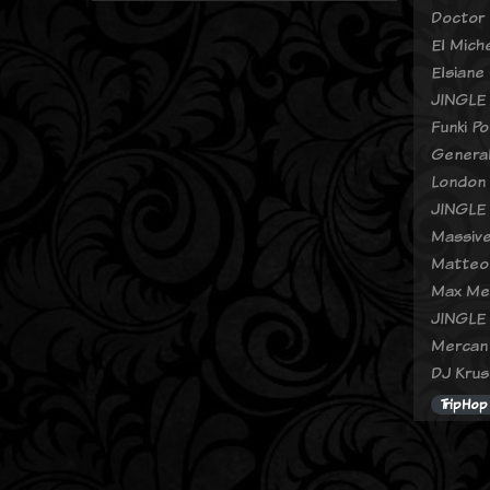
Doctor 
El Miche
Elsiane 
JINGLE
Funki P
General
London 
JINGLE
Massive
Matteo
Max Mel
JINGLE
Mercan
DJ Krus
TripHo