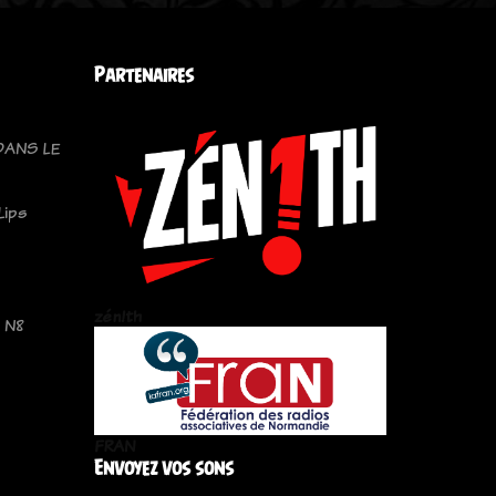
Partenaires
DANS LE
Lips
zén!th
i N8
FRAN
Envoyez vos sons