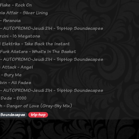
Flake - Rock On
ls Affair - Silver Lining
- Paranoia
 - AUTOPROMO-Jeudi 21H - TripHop Soundscapes
orcini - 16 Megatons
 Elektriks - Take Back the Instant
Funk Allstars - What’s In The Basket
 - AUTOPROMO-Jeudi 21H - TripHop Soundscapes
 Attack - Angel
 - Bury Me
vin - All Fades
 - AUTOPROMO-Jeudi 21H - TripHop Soundscapes
 Dede - 8000
h - Danger of Love (Gray-Sky Mix)
p Soundscapes
trip-hop