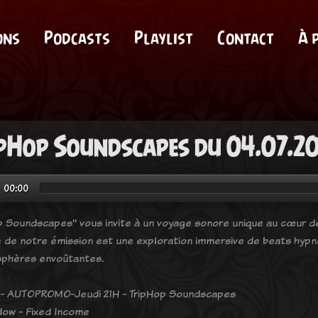
ons
Podcasts
Playlist
Contact
À 
pHop Soundscapes du 04.07.2
00:00
p Soundscapes" vous invite à un voyage sonore unique au cœur de 
 de notre émission est une exploration immersive de beats hyp
phères envoûtantes.
 - AUTOPROMO-Jeudi 21H - TripHop Soundscapes
ow - Fixed Income