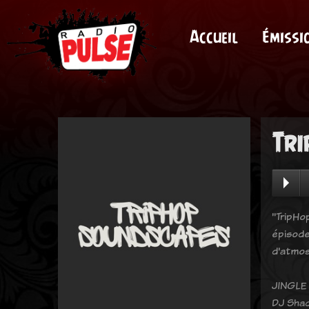
Accueil
Émissi
Tri
"TripHo
épisode
d'atmos
JINGLE
DJ Shad