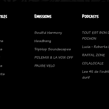
tiles
Emissions
Podcasts
Soulful Harmony
TOUT EST BON 
POCHON
ns
Headbang
Lucia - Roberta 
ts
TripHop Soundscapes
RAFFAL ZONE
t
POLEMIX & LA VOIX OFF
CDLALOCALE
os
PAUSE VELO
Les 45 de l'oubl
nts
durif