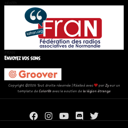
zén!th
FRAN
Envoyez vos sons
Copyright ©
2026 Tout droits réservés | Réalisé avec
par
Zy
sur un
template de
Colorlib
avec le soutien de
la légion étrange