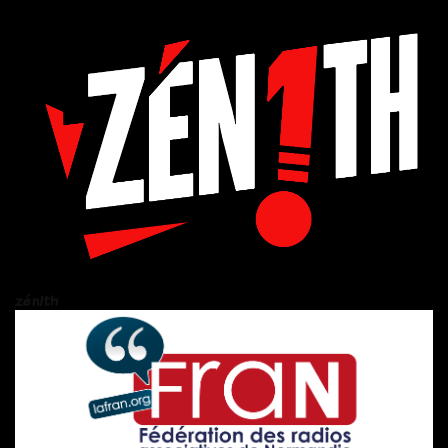
zén!th