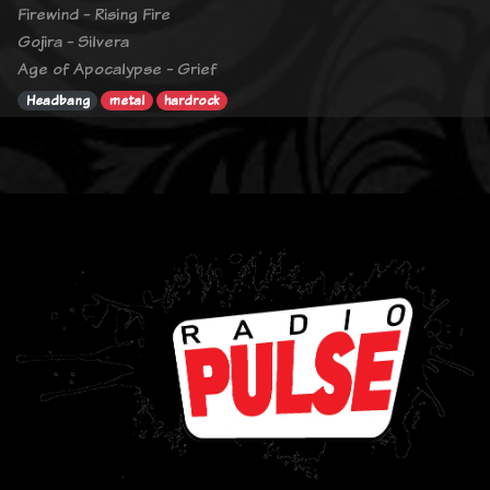
Firewind - Rising Fire
Gojira - Silvera
Age of Apocalypse - Grief
Headbang
metal
hardrock