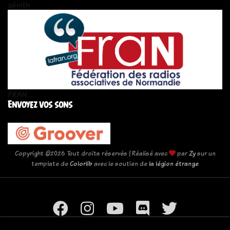
zén!th
FRAN
Envoyez vos sons
Copyright ©
2026 Tout droits réservés | Réalisé avec
par
Zy
sur un
template de
Colorlib
avec le soutien de
la légion étrange