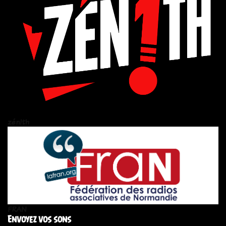
zén!th
FRAN
Envoyez vos sons