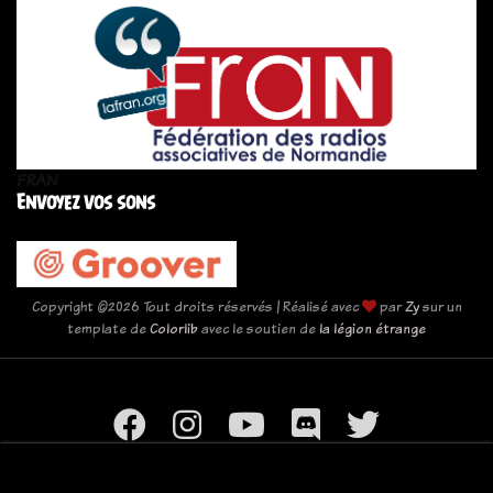
FRAN
Envoyez vos sons
Copyright ©
2026 Tout droits réservés | Réalisé avec
par
Zy
sur un
template de
Colorlib
avec le soutien de
la légion étrange