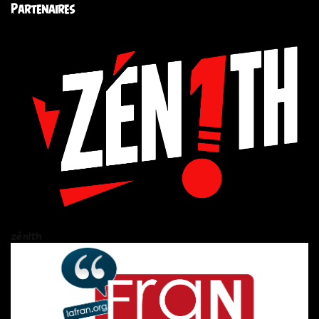
Partenaires
zén!th