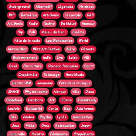
Underground
Alternatif
Légendes
Hardrock
WIP
Tiers-Lieu
Art-Sonic
La Luciole
D&B
Art Sonic
Radio
Techno
Du Métal
Humour
Pop
Folk
Mais ... du bien !
Cinéma
Fête de la radio
Les Bichoiseries
World
Motocultor
Blizz'Art Festival
Bière
Détente
Environnement
Indie
Live
Loisir
45t
Geek
Pop culture
Chanson française
Sport
Chapêlmêle
Tatouage
Hard Music
Electro D&B
Jeunesse
Fete de la musique
20ANS
Why not camp
Alençon
Vélo
Disco
Oldschool
Hardcore
Art
100ans
Rocksteady
Luciole
Solidarité
Conte
Rap
Acid house
Ska
Vinyles
Psyche
Lycée
Association
Jazz
Métal
Orne
Retravailler
Japon
Jullouville
Théatre
Féminisme
Stupéfiants