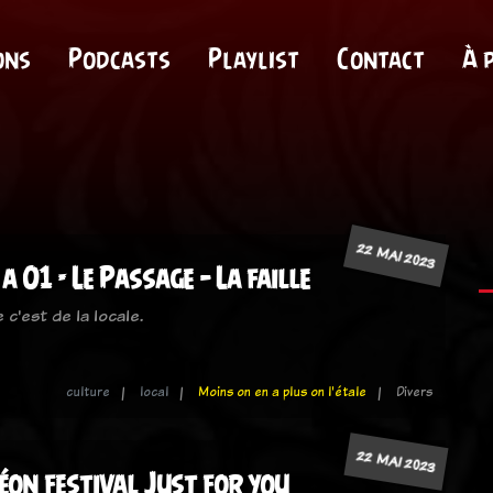
ons
Podcasts
Playlist
Contact
À 
22 MAI 2023
 01 - Le Passage – La faille
 c'est de la locale.
culture
local
Moins on en a plus on l'étale
Divers
22 MAI 2023
on festival Just for you