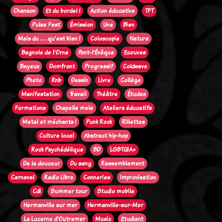
Chanson
Et du bordel !
Action éducative
TFT
Pulse Fest
Émission
Une
Bien
Mais du . . . qu'est bien !
Coloscopie
Nature
Bagnole de l'Orne
Pont-l'Évêque
Ecouves
Bayeux
Domfront
Progressif
Coldwave
Photo
Rnb
Dessin
Livre
Collège
Manifestation
Travail
Théâtre
Études
Formations
Chapelle mele
Ateliers éducatifs
Metal et méchants !
Punk Rock
Rillettes
Culture local
Abstract hip-hop
Rock Psychédélique
BD
LGBTQIA+
De la douceur
Du sang
Rassemblement
Carnaval
Radio Libre
Conneries
Improvisation
Cdl
Summer tour
Studio mobile
Hermanville sur mer
Hermanville-sur-Mer
La Lucerne d'Outremer
Music
Etudiant