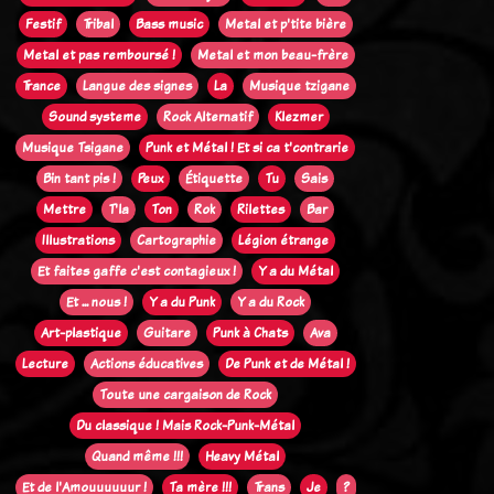
Festif
Tribal
Bass music
Metal et p'tite bière
Metal et pas remboursé !
Metal et mon beau-frère
Trance
Langue des signes
La
Musique tzigane
Sound systeme
Rock Alternatif
Klezmer
Musique Tsigane
Punk et Métal ! Et si ca t'contrarie
Bin tant pis !
Peux
Étiquette
Tu
Sais
Mettre
T'la
Ton
Rok
Rilettes
Bar
Illustrations
Cartographie
Légion étrange
Et faites gaffe c'est contagieux !
Y a du Métal
Et ... nous !
Y a du Punk
Y a du Rock
Art-plastique
Guitare
Punk à Chats
Ava
Lecture
Actions éducatives
De Punk et de Métal !
Toute une cargaison de Rock
Du classique ! Mais Rock-Punk-Métal
Quand même !!!
Heavy Métal
Et de l'Amouuuuuur !
Ta mère !!!
Trans
Je
?