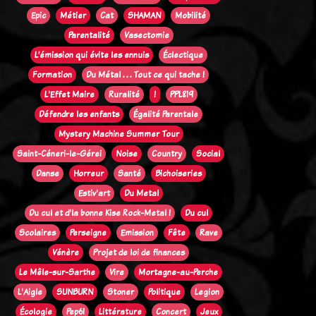
Epic
Métier
Cat
SHAMAN
Mobilité
Parentalité
Vasectomie
L’émission qui évite les ennuis
Éclectique
Formation
Du Métal . . . Tout ce qui tache !
L'Effet Maire
Ruralité
!
PPL819
Défendre les enfants
Égalité Parentale
Mystery Machine Summer Tour
Saint-Céneri-le-Gérei
Noise
Country
Social
Danse
Horreur
Santé
Bichoiseries
Estiv'art
Du Metal
Du cul et d'la bonne Kise Rock-Metal !
Du cul
Scolaires
Perseigne
Emission
Fête
Rave
Vénère
Projet de loi de finances
Le Mêle-sur-Sarthe
Vire
Mortagne-au-Perche
L'Aigle
SUNBURN
Stoner
Politique
Legion
Écologie
Pep61
Littérature
Concert
Jeux