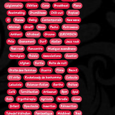
Légionnaire
Débiles
Cons
Breakbeat
Piano
Beatmaking
Drum&bass
Chill-out
Tropical
Dj
Transe
Swing
Contemporain
New wave
Minimal
Graff
Wave
Pscho
Retrowave
Ambient
Afrobeat
Groove
EUROVISION
Philo
Evenement
Surf
Atelier
Jazz rock
Post rock
Rencontre
Musique scandinave
Norvégien
Poèsie
Associations
Gestion
Afghan
Sortie
Boite de nuit
Droits des femmes
Guerre
Films
Bac+2
Oi! virile
Rocksteady de bonhomme
Collecte
Laluciole
Science-fiction
Sarthe
Poètes
Café
Torréfaction
Artisanat
Bpm
Epid
Soin
Ergothérapie
Agricole
Parodie
Clown
Enfant
Spectacle
Insertion
Réinsertion
Tubedel'étéindien
Fantastique
Médiéval
Trad