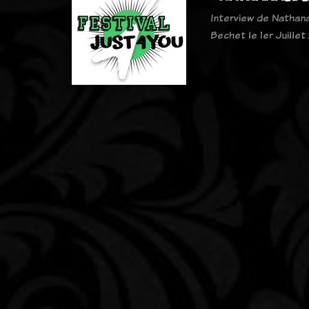
Interview de Nathanae
Bechet le 1er Juillet