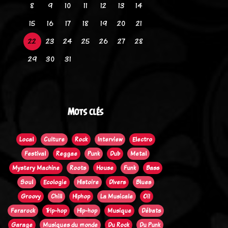
8
9
10
11
12
13
14
15
16
17
18
19
20
21
22
23
24
25
26
27
28
29
30
31
Mots clés
Local
Culture
Rock
Interview
Electro
Festival
Reggae
Punk
Dub
Metal
Mystery Machine
Roots
House
Funk
Bass
Soul
Ecologie
Histoire
Divers
Blues
Groovy
Chill
Hiphop
La Musicale
Oi!
Ferarock
Trip-hop
Hip-hop
Musique
Débats
Garage
Musiques du monde
Du Rock
Du Punk