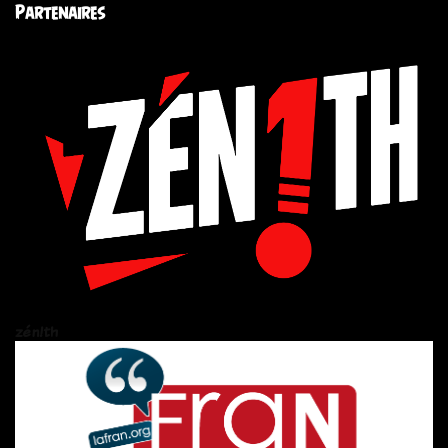
Partenaires
zén!th