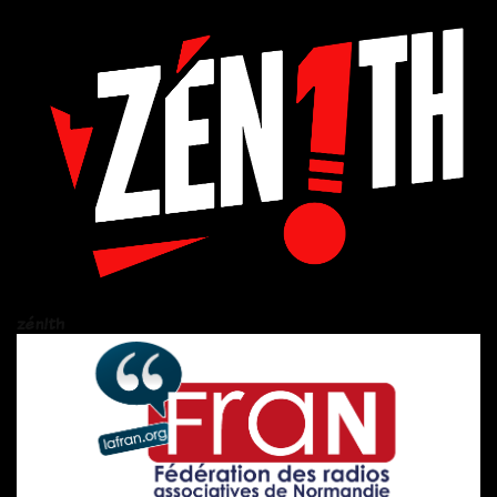
zén!th