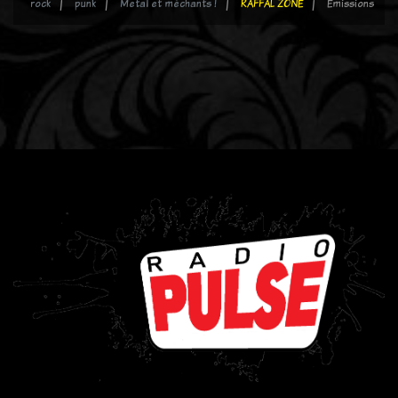
rock
punk
Metal et méchants !
RAFFAL ZONE
Emissions