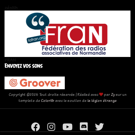
zén!th
FRAN
Envoyez vos sons
Copyright ©
2026 Tout droits réservés | Réalisé avec
par
Zy
sur un
template de
Colorlib
avec le soutien de
la légion étrange