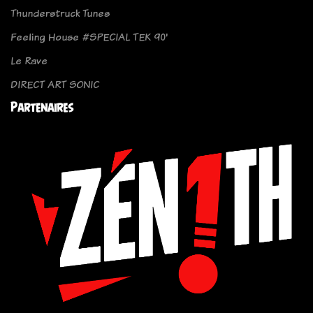
Thunderstruck Tunes
Feeling House #SPECIAL TEK 90'
Le Rave
DIRECT ART SONIC
Partenaires