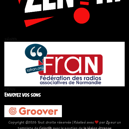
zén!th
FRAN
Envoyez vos sons
Copyright ©
2026 Tout droits réservés | Réalisé avec
par
Zy
sur un
template de
Colorlib
avec le soutien de
la légion étrange