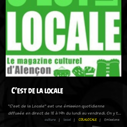
C'est de la locale
"C'est de la Locale" est une émission quotidienne
diffusée en direct de 18 à 19h du lundi au vendredi. On y t…
culture
local
CDLALOCALE
Emissions