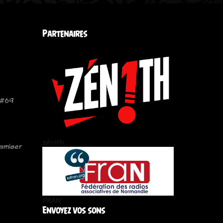
Partenaires
 #69
zén!th
amiser
FRAN
Envoyez vos sons