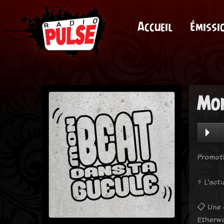
Accueil
Émissi
Mon
Promoti
⚡️ L'ac
📋 Une s
Etherwo