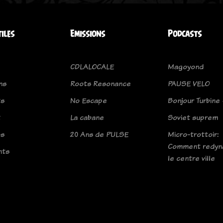
tiles
Emissions
Podcasts
CDLALOCALE
Magoyond
ns
Roots Resonance
PAUSE VELO
ts
No Escape
Bonjour Turbine
t
La cabane
Soviet suprem
os
20 Ans de PULSE
Micro-trottoir:
Comment redyn
nts
le centre ville