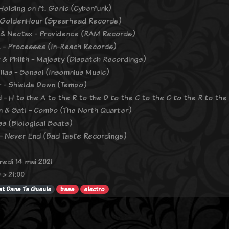
 Holding on ft. Genic (Cyberfunk)
- GoldenHour (Spearhead Records)
 & Nectax - Providence (RAM Records)
- Processes (In-Reach Records)
 & Philth - Majesty (Dispatch Recordings)
las - Sensei (Insomnius Music)
 - Shields Down (Tempo)
 - H to the A to the R to the D to the C to the O to the R to the
 & Satl - Combo (The North Quarter)
ss (Biological Beats)
 - Never End (Bad Taste Recordings)
redi 14 mai 2021
 > 21:00
t Dans Ta Gueule
bass
electro