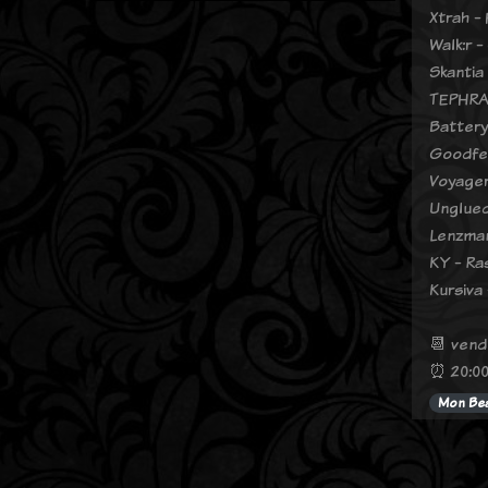
Xtrah -
Walk:r 
Skantia
TEPHRA 
Battery
Goodfel
Voyager
Unglued
Lenzman
KY - Ra
Kursiva
📆 vend
⏰ 20:00
Mon Bea