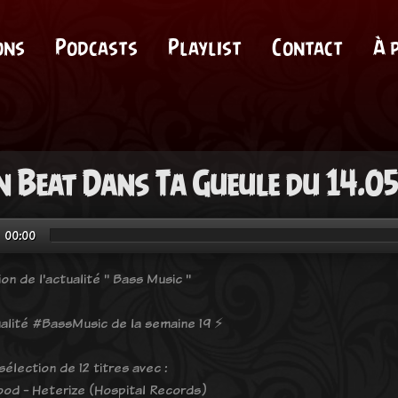
ons
Podcasts
Playlist
Contact
À 
 Beat Dans Ta Gueule du 14.0
00:00
on de l'actualité " Bass Music "
tualité #BassMusic de la semaine 19 ⚡️
élection de 12 titres avec :
od - Heterize (Hospital Records)