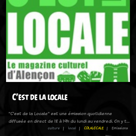
C'est de la locale
"C'est de la Locale" est une émission quotidienne
diffusée en direct de 18 à 19h du lundi au vendredi. On y t…
culture
local
CDLALOCALE
Emissions