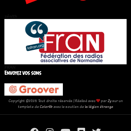
zén!th
FRAN
Envoyez vos sons
Copyright ©
2026 Tout droits réservés | Réalisé avec
par
Zy
sur un
template de
Colorlib
avec le soutien de
la légion étrange