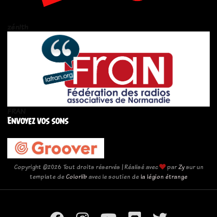
zén!th
FRAN
Envoyez vos sons
Copyright ©
2026 Tout droits réservés | Réalisé avec
par
Zy
sur un
template de
Colorlib
avec le soutien de
la légion étrange