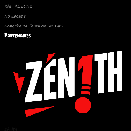
RAFFAL ZONE
No Escape
Congrès de Tours de 1920 #5
Partenaires
zén!th