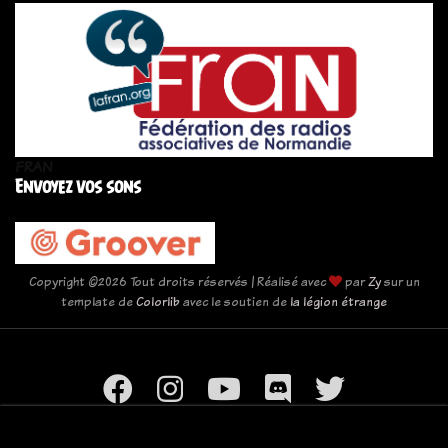
FRAN
Envoyez vos sons
Copyright ©
2026 Tout droits réservés | Réalisé avec
par
Zy
sur un
template de
Colorlib
avec le soutien de
la légion étrange