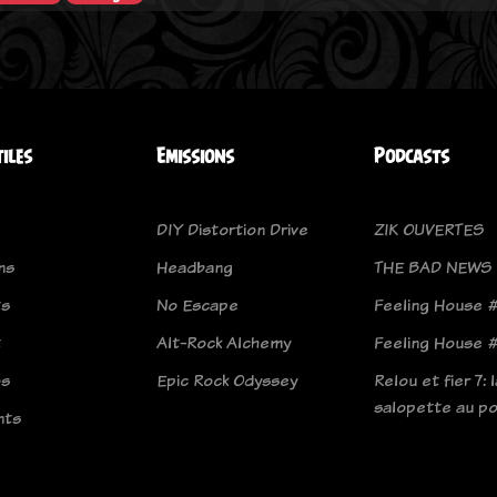
tiles
Emissions
Podcasts
DIY Distortion Drive
ZIK OUVERTES
ns
Headbang
THE BAD NEWS
ts
No Escape
Feeling House 
t
Alt-Rock Alchemy
Feeling House #
os
Epic Rock Odyssey
Relou et fier 7: l
salopette au po
nts