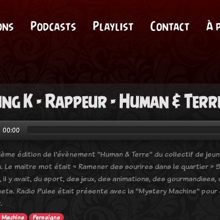
ons
Podcasts
Playlist
Contact
À 
ng K - Rappeur - Human & Terr
00:00
ième édition de l'évènement " Human & Terre" du collectif de jeune
. Le maitre mot était « Ramener des sourires dans le quartier » Su
 il y avait, du sport, des jeux, des animations, des gourmandises
ets. Radio Pulse était présente avec la "Mystery Machine" pour 
.
 Machine
Perseigne