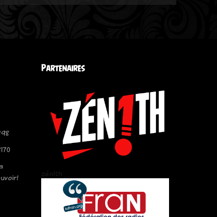
Partenaires
#98
170
a
zén!th
uvoir!