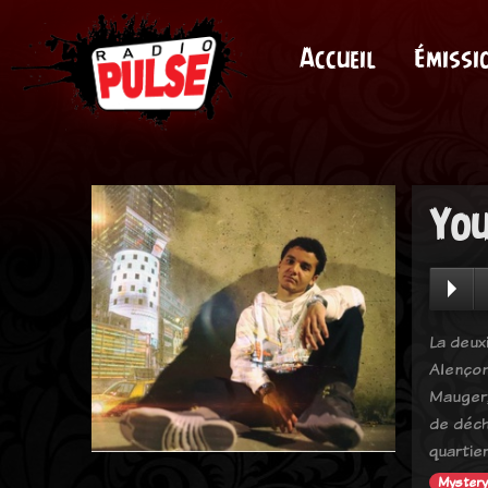
Accueil
Émissi
You
La deux
Alençon
Mauger,
de déch
quartier
Mystery