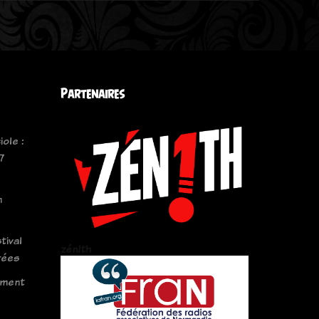
Partenaires
iole :
7
n
tival
zén!th
rées
ement