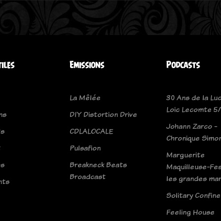
tiles
Emissions
Podcasts
La Mêlée
30 Ans de la Luc
Loic Lecomte 5/
ns
DIY Distortion Drive
Johann Zarco -
ts
CDLALOCALE
Chronique Simo
t
Pulsafion
Marguerite
os
Breakneck Beats
Maquilleuse-Fes
Broadcast
les grandes ma
nts
Solitary Confin
Feeling House