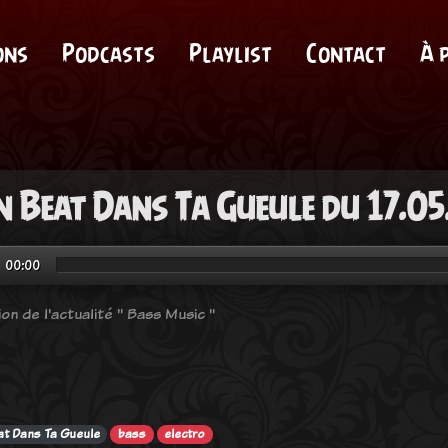
ons
Podcasts
Playlist
Contact
À 
 Beat Dans Ta Gueule du 17.05
00:00
on de l'actualité " Bass Music "
t Dans Ta Gueule
bass
electro