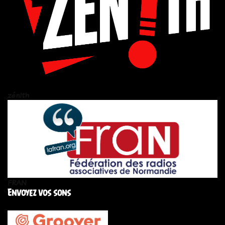
zén!th
FRAN
Envoyez vos sons