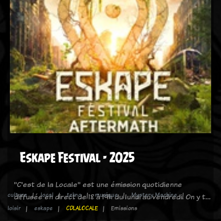
Eskape Festival - 2025
"C'est de la Locale" est une émission quotidienne
culture
local
tekno
musique
Mystery Machine
diffusée en direct de 18 à 19h du lundi au vendredi. On y t…
loisir
eskape
CDLALOCALE
Emissions