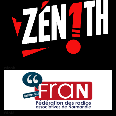
zén!th
FRAN