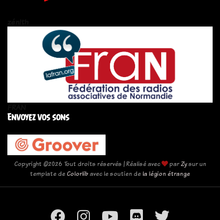
zén!th
FRAN
Envoyez vos sons
Copyright ©
2026 Tout droits réservés | Réalisé avec
par
Zy
sur un
template de
Colorlib
avec le soutien de
la légion étrange