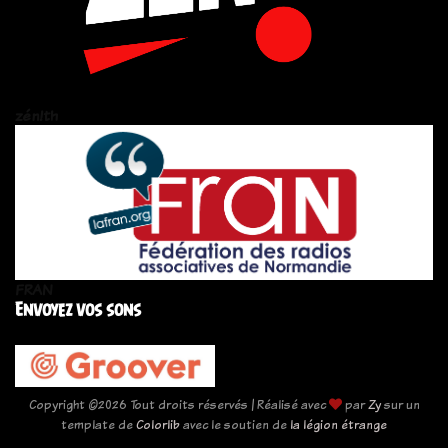
zén!th
FRAN
Envoyez vos sons
Copyright ©
2026 Tout droits réservés | Réalisé avec
par
Zy
sur un
template de
Colorlib
avec le soutien de
la légion étrange