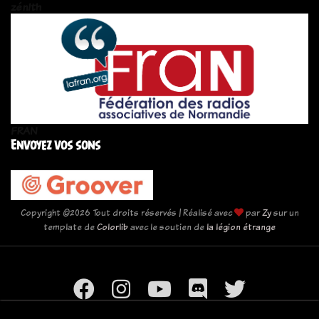
zén!th
FRAN
Envoyez vos sons
Copyright ©
2026 Tout droits réservés | Réalisé avec
par
Zy
sur un
template de
Colorlib
avec le soutien de
la légion étrange