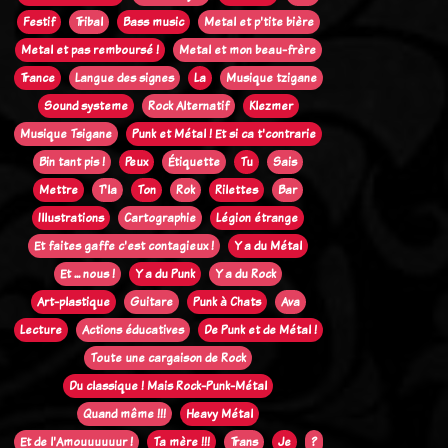
Festif
Tribal
Bass music
Metal et p'tite bière
Metal et pas remboursé !
Metal et mon beau-frère
Trance
Langue des signes
La
Musique tzigane
Sound systeme
Rock Alternatif
Klezmer
Musique Tsigane
Punk et Métal ! Et si ca t'contrarie
Bin tant pis !
Peux
Étiquette
Tu
Sais
Mettre
T'la
Ton
Rok
Rilettes
Bar
Illustrations
Cartographie
Légion étrange
Et faites gaffe c'est contagieux !
Y a du Métal
Et ... nous !
Y a du Punk
Y a du Rock
Art-plastique
Guitare
Punk à Chats
Ava
Lecture
Actions éducatives
De Punk et de Métal !
Toute une cargaison de Rock
Du classique ! Mais Rock-Punk-Métal
Quand même !!!
Heavy Métal
Et de l'Amouuuuuur !
Ta mère !!!
Trans
Je
?