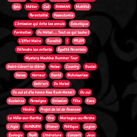
Epic
Métier
Cat
SHAMAN
Mobilité
Parentalité
Vasectomie
L’émission qui évite les ennuis
Éclectique
Formation
Du Métal . . . Tout ce qui tache !
L'Effet Maire
Ruralité
!
PPL819
Défendre les enfants
Égalité Parentale
Mystery Machine Summer Tour
Saint-Céneri-le-Gérei
Noise
Country
Social
Danse
Horreur
Santé
Bichoiseries
Estiv'art
Du Metal
Du cul et d'la bonne Kise Rock-Metal !
Du cul
Scolaires
Perseigne
Emission
Fête
Rave
Vénère
Projet de loi de finances
Le Mêle-sur-Sarthe
Vire
Mortagne-au-Perche
L'Aigle
SUNBURN
Stoner
Politique
Legion
Écologie
Pep61
Littérature
Concert
Jeux