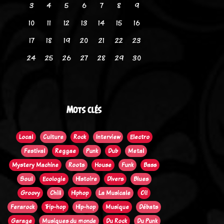
3
4
5
6
7
8
9
10
11
12
13
14
15
16
17
18
19
20
21
22
23
24
25
26
27
28
29
30
Mots clés
Local
Culture
Rock
Interview
Electro
Festival
Reggae
Punk
Dub
Metal
Mystery Machine
Roots
House
Funk
Bass
Soul
Ecologie
Histoire
Divers
Blues
Groovy
Chill
Hiphop
La Musicale
Oi!
Ferarock
Trip-hop
Hip-hop
Musique
Débats
Garage
Musiques du monde
Du Rock
Du Punk