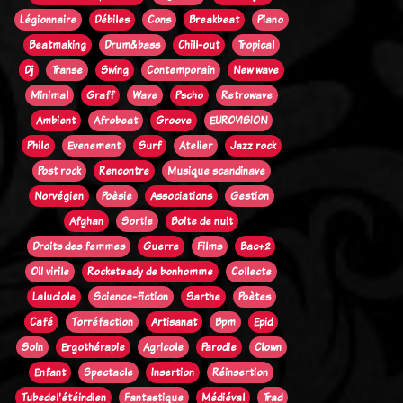
Légionnaire
Débiles
Cons
Breakbeat
Piano
Beatmaking
Drum&bass
Chill-out
Tropical
Dj
Transe
Swing
Contemporain
New wave
Minimal
Graff
Wave
Pscho
Retrowave
Ambient
Afrobeat
Groove
EUROVISION
Philo
Evenement
Surf
Atelier
Jazz rock
Post rock
Rencontre
Musique scandinave
Norvégien
Poèsie
Associations
Gestion
Afghan
Sortie
Boite de nuit
Droits des femmes
Guerre
Films
Bac+2
Oi! virile
Rocksteady de bonhomme
Collecte
Laluciole
Science-fiction
Sarthe
Poètes
Café
Torréfaction
Artisanat
Bpm
Epid
Soin
Ergothérapie
Agricole
Parodie
Clown
Enfant
Spectacle
Insertion
Réinsertion
Tubedel'étéindien
Fantastique
Médiéval
Trad