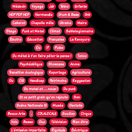
Médecin
Voyage
Jdr
Tekno
Enfants
HOP POP HOP
Normandie
Drum & Bass
Dnb
Cabaret
Chapelle mêle
Ukraine
Maire
Stage
Punk et Metal
Climat
Seblelegionnaire
Électro
Éducation
Française
La Revoyure
Ou
!?
Pulse
Du métal à t'en faire péter la panse !
Tatoo
Psychédélique
Showcase
Anova
Transition écologique
Reportage
Agriculture
Du
C61
Handicap
Patrimoine
Reggaeton
Du metal et . . . nous !
Du punk
Et ce petit grain qu'on rajoute
Son
Scène Nationale 61
Musée
Dentelle
Beaux Arts
.
CDLALOCALE
Soutien
Cirque
Voix
Basse
Duo
Télévision
Bien-être
L'émission imparfaite
Rigolade
Éléctrique