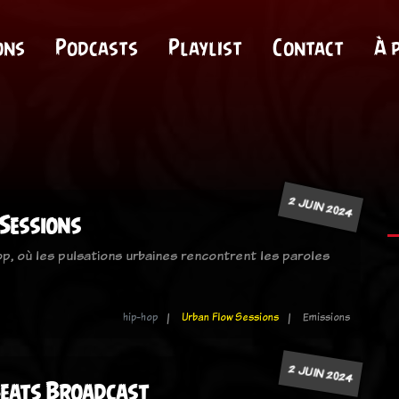
ons
Podcasts
Playlist
Contact
À 
2 JUIN 2024
Sessions
op, où les pulsations urbaines rencontrent les paroles
hip-hop
Urban Flow Sessions
Emissions
2 JUIN 2024
Beats Broadcast