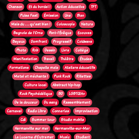
Chanson
Et du bordel !
Action éducative
TFT
Pulse Fest
Émission
Une
Bien
Mais du . . . qu'est bien !
Coloscopie
Nature
Bagnole de l'Orne
Pont-l'Évêque
Ecouves
Bayeux
Domfront
Progressif
Coldwave
Photo
Rnb
Dessin
Livre
Collège
Manifestation
Travail
Théâtre
Études
Formations
Chapelle mele
Ateliers éducatifs
Metal et méchants !
Punk Rock
Rillettes
Culture local
Abstract hip-hop
Rock Psychédélique
BD
LGBTQIA+
De la douceur
Du sang
Rassemblement
Carnaval
Radio Libre
Conneries
Improvisation
Cdl
Summer tour
Studio mobile
Hermanville sur mer
Hermanville-sur-Mer
La Lucerne d'Outremer
Music
Etudiant