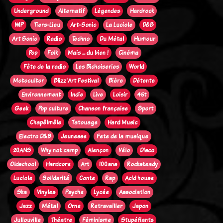
Underground
Alternatif
Légendes
Hardrock
WIP
Tiers-Lieu
Art-Sonic
La Luciole
D&B
Art Sonic
Radio
Techno
Du Métal
Humour
Pop
Folk
Mais ... du bien !
Cinéma
Fête de la radio
Les Bichoiseries
World
Motocultor
Blizz'Art Festival
Bière
Détente
Environnement
Indie
Live
Loisir
45t
Geek
Pop culture
Chanson française
Sport
Chapêlmêle
Tatouage
Hard Music
Electro D&B
Jeunesse
Fete de la musique
20ANS
Why not camp
Alençon
Vélo
Disco
Oldschool
Hardcore
Art
100ans
Rocksteady
Luciole
Solidarité
Conte
Rap
Acid house
Ska
Vinyles
Psyche
Lycée
Association
Jazz
Métal
Orne
Retravailler
Japon
Jullouville
Théatre
Féminisme
Stupéfiants