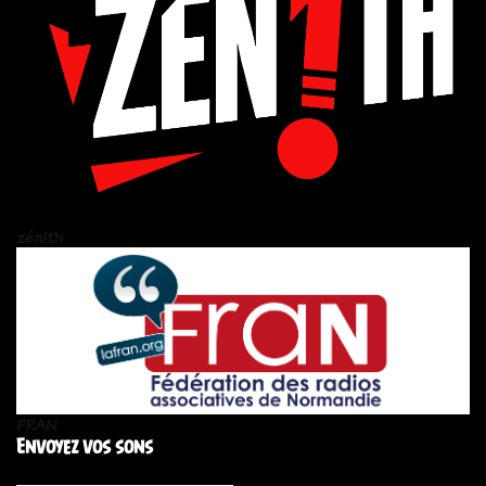
zén!th
FRAN
Envoyez vos sons