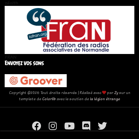
zén!th
FRAN
Envoyez vos sons
Copyright ©
2026 Tout droits réservés | Réalisé avec
par
Zy
sur un
template de
Colorlib
avec le soutien de
la légion étrange