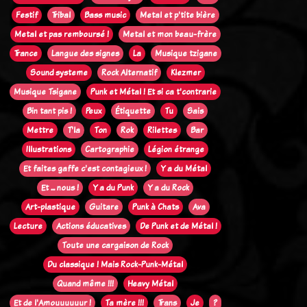
Festif
Tribal
Bass music
Metal et p'tite bière
Metal et pas remboursé !
Metal et mon beau-frère
Trance
Langue des signes
La
Musique tzigane
Sound systeme
Rock Alternatif
Klezmer
Musique Tsigane
Punk et Métal ! Et si ca t'contrarie
Bin tant pis !
Peux
Étiquette
Tu
Sais
Mettre
T'la
Ton
Rok
Rilettes
Bar
Illustrations
Cartographie
Légion étrange
Et faites gaffe c'est contagieux !
Y a du Métal
Et ... nous !
Y a du Punk
Y a du Rock
Art-plastique
Guitare
Punk à Chats
Ava
Lecture
Actions éducatives
De Punk et de Métal !
Toute une cargaison de Rock
Du classique ! Mais Rock-Punk-Métal
Quand même !!!
Heavy Métal
Et de l'Amouuuuuur !
Ta mère !!!
Trans
Je
?