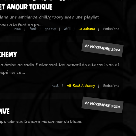
et amour toxique
ans une ambiance chill/groovy avec une playlist
rock à la funk en pa…
rock
funk
groovy
chill
La cabane
Emissions
27 NOVEMBRE 2024
chemy
e émission radio fusionnant les sonorités alternatives et
 expérience…
rock
Alt-Rock Alchemy
Emissions
27 NOVEMBRE 2024
ive
mporels aux trésors méconnus du blues.