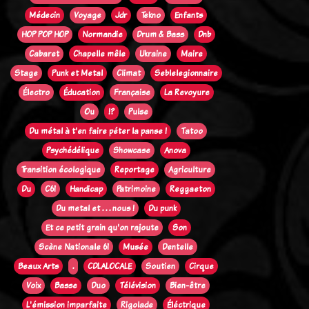
Médecin
Voyage
Jdr
Tekno
Enfants
HOP POP HOP
Normandie
Drum & Bass
Dnb
Cabaret
Chapelle mêle
Ukraine
Maire
Stage
Punk et Metal
Climat
Seblelegionnaire
Électro
Éducation
Française
La Revoyure
Ou
!?
Pulse
Du métal à t'en faire péter la panse !
Tatoo
Psychédélique
Showcase
Anova
Transition écologique
Reportage
Agriculture
Du
C61
Handicap
Patrimoine
Reggaeton
Du metal et . . . nous !
Du punk
Et ce petit grain qu'on rajoute
Son
Scène Nationale 61
Musée
Dentelle
Beaux Arts
.
CDLALOCALE
Soutien
Cirque
Voix
Basse
Duo
Télévision
Bien-être
L'émission imparfaite
Rigolade
Éléctrique