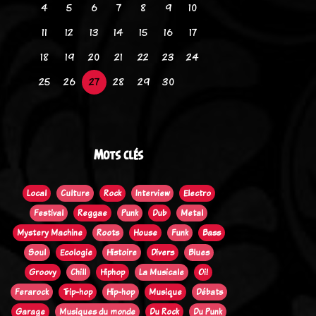
4
5
6
7
8
9
10
11
12
13
14
15
16
17
18
19
20
21
22
23
24
25
26
27
28
29
30
Mots clés
Local
Culture
Rock
Interview
Electro
Festival
Reggae
Punk
Dub
Metal
Mystery Machine
Roots
House
Funk
Bass
Soul
Ecologie
Histoire
Divers
Blues
Groovy
Chill
Hiphop
La Musicale
Oi!
Ferarock
Trip-hop
Hip-hop
Musique
Débats
Garage
Musiques du monde
Du Rock
Du Punk