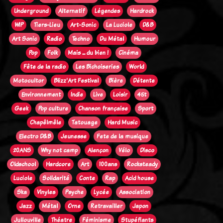
Underground
Alternatif
Légendes
Hardrock
WIP
Tiers-Lieu
Art-Sonic
La Luciole
D&B
Art Sonic
Radio
Techno
Du Métal
Humour
Pop
Folk
Mais ... du bien !
Cinéma
Fête de la radio
Les Bichoiseries
World
Motocultor
Blizz'Art Festival
Bière
Détente
Environnement
Indie
Live
Loisir
45t
Geek
Pop culture
Chanson française
Sport
Chapêlmêle
Tatouage
Hard Music
Electro D&B
Jeunesse
Fete de la musique
20ANS
Why not camp
Alençon
Vélo
Disco
Oldschool
Hardcore
Art
100ans
Rocksteady
Luciole
Solidarité
Conte
Rap
Acid house
Ska
Vinyles
Psyche
Lycée
Association
Jazz
Métal
Orne
Retravailler
Japon
Jullouville
Théatre
Féminisme
Stupéfiants