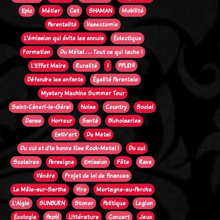
Epic
Métier
Cat
SHAMAN
Mobilité
Parentalité
Vasectomie
L’émission qui évite les ennuis
Éclectique
Formation
Du Métal . . . Tout ce qui tache !
L'Effet Maire
Ruralité
!
PPL819
Défendre les enfants
Égalité Parentale
Mystery Machine Summer Tour
Saint-Céneri-le-Gérei
Noise
Country
Social
Danse
Horreur
Santé
Bichoiseries
Estiv'art
Du Metal
Du cul et d'la bonne Kise Rock-Metal !
Du cul
Scolaires
Perseigne
Emission
Fête
Rave
Vénère
Projet de loi de finances
Le Mêle-sur-Sarthe
Vire
Mortagne-au-Perche
L'Aigle
SUNBURN
Stoner
Politique
Legion
Écologie
Pep61
Littérature
Concert
Jeux