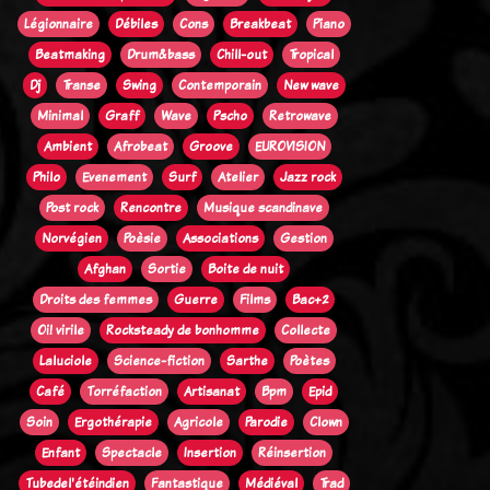
Légionnaire
Débiles
Cons
Breakbeat
Piano
Beatmaking
Drum&bass
Chill-out
Tropical
Dj
Transe
Swing
Contemporain
New wave
Minimal
Graff
Wave
Pscho
Retrowave
Ambient
Afrobeat
Groove
EUROVISION
Philo
Evenement
Surf
Atelier
Jazz rock
Post rock
Rencontre
Musique scandinave
Norvégien
Poèsie
Associations
Gestion
Afghan
Sortie
Boite de nuit
Droits des femmes
Guerre
Films
Bac+2
Oi! virile
Rocksteady de bonhomme
Collecte
Laluciole
Science-fiction
Sarthe
Poètes
Café
Torréfaction
Artisanat
Bpm
Epid
Soin
Ergothérapie
Agricole
Parodie
Clown
Enfant
Spectacle
Insertion
Réinsertion
Tubedel'étéindien
Fantastique
Médiéval
Trad