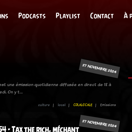
ons
Podcasts
Playlist
Contact
À 
27 NOVEMBRE 2024
 est une émission quotidienne diffusée en direct de 18 à
edi. On y t…
culture
local
CDLALOCALE
Emissions
27 NOVEMBRE 2024
54 - Tax the rich, méchant