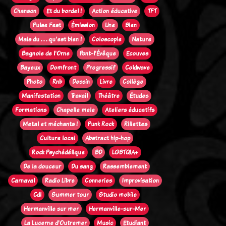
Chanson
Et du bordel !
Action éducative
TFT
Pulse Fest
Émission
Une
Bien
Mais du . . . qu'est bien !
Coloscopie
Nature
Bagnole de l'Orne
Pont-l'Évêque
Ecouves
Bayeux
Domfront
Progressif
Coldwave
Photo
Rnb
Dessin
Livre
Collège
Manifestation
Travail
Théâtre
Études
Formations
Chapelle mele
Ateliers éducatifs
Metal et méchants !
Punk Rock
Rillettes
Culture local
Abstract hip-hop
Rock Psychédélique
BD
LGBTQIA+
De la douceur
Du sang
Rassemblement
Carnaval
Radio Libre
Conneries
Improvisation
Cdl
Summer tour
Studio mobile
Hermanville sur mer
Hermanville-sur-Mer
La Lucerne d'Outremer
Music
Etudiant