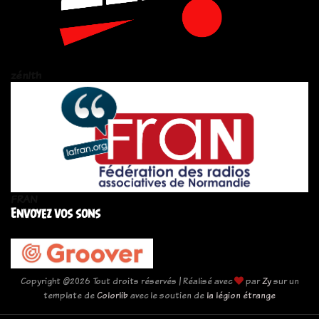
zén!th
FRAN
Envoyez vos sons
Copyright ©
2026 Tout droits réservés | Réalisé avec
par
Zy
sur un
template de
Colorlib
avec le soutien de
la légion étrange