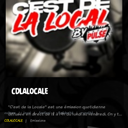
CDLALOCALE
"C'est de la Locale" est une émission quotidienne
culture
local
festival
Solidarité
ruralité
diffusée en direct de 18 à 19h du lundi au vendredi. On y t…
CDLALOCALE
Emissions