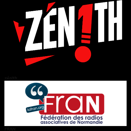
zén!th
FRAN