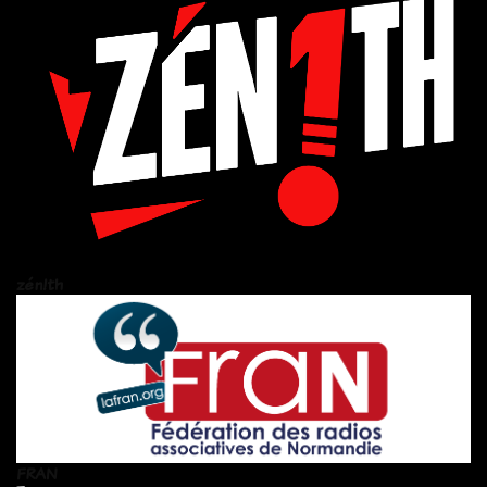
zén!th
FRAN