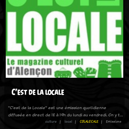
C'est de la locale
"C'est de la Locale" est une émission quotidienne
diffusée en direct de 18 à 19h du lundi au vendredi. On y t…
culture
local
CDLALOCALE
Emissions