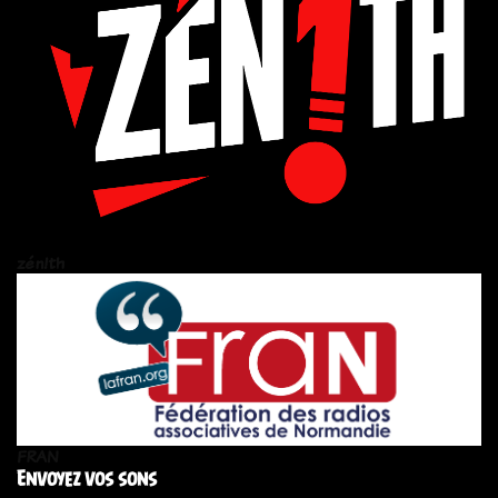
zén!th
FRAN
Envoyez vos sons