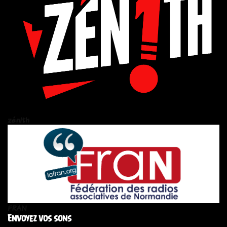
zén!th
FRAN
Envoyez vos sons