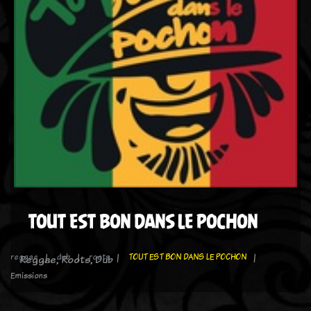
TOUT EST BON DANS LE POCHON
reggae
dub
roots
TOUT EST BON DANS LE POCHON
Reggae, Roots, Dub
Emissions