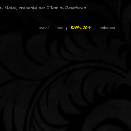
 et Metal, présenté par DjTom et DocMarco
metal
rock
RAFFAL ZONE
Emissions