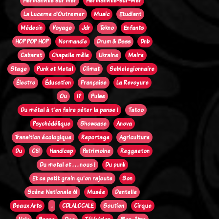
Hermanville sur mer
Hermanville-sur-Mer
La Lucerne d'Outremer
Music
Etudiant
Médecin
Voyage
Jdr
Tekno
Enfants
HOP POP HOP
Normandie
Drum & Bass
Dnb
Cabaret
Chapelle mêle
Ukraine
Maire
Stage
Punk et Metal
Climat
Seblelegionnaire
Électro
Éducation
Française
La Revoyure
Ou
!?
Pulse
Du métal à t'en faire péter la panse !
Tatoo
Psychédélique
Showcase
Anova
Transition écologique
Reportage
Agriculture
Du
C61
Handicap
Patrimoine
Reggaeton
Du metal et . . . nous !
Du punk
Et ce petit grain qu'on rajoute
Son
Scène Nationale 61
Musée
Dentelle
Beaux Arts
.
CDLALOCALE
Soutien
Cirque