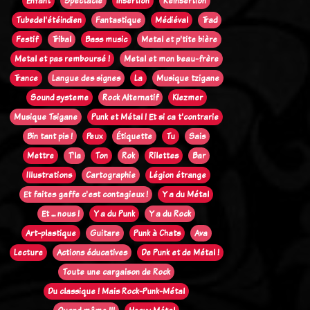
Enfant
Spectacle
Insertion
Réinsertion
Tubedel'étéindien
Fantastique
Médiéval
Trad
Festif
Tribal
Bass music
Metal et p'tite bière
Metal et pas remboursé !
Metal et mon beau-frère
Trance
Langue des signes
La
Musique tzigane
Sound systeme
Rock Alternatif
Klezmer
Musique Tsigane
Punk et Métal ! Et si ca t'contrarie
Bin tant pis !
Peux
Étiquette
Tu
Sais
Mettre
T'la
Ton
Rok
Rilettes
Bar
Illustrations
Cartographie
Légion étrange
Et faites gaffe c'est contagieux !
Y a du Métal
Et ... nous !
Y a du Punk
Y a du Rock
Art-plastique
Guitare
Punk à Chats
Ava
Lecture
Actions éducatives
De Punk et de Métal !
Toute une cargaison de Rock
Du classique ! Mais Rock-Punk-Métal