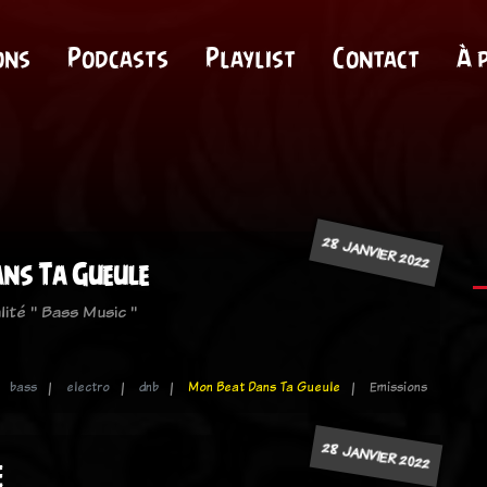
ons
Podcasts
Playlist
Contact
À 
28 JANVIER 2022
ns Ta Gueule
lité " Bass Music "
bass
electro
dnb
Mon Beat Dans Ta Gueule
Emissions
28 JANVIER 2022
E