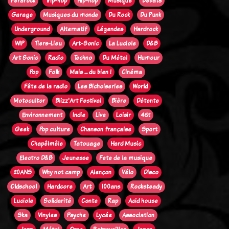
Ferarock
Trip-hop
Hip-hop
Musique
Débats
Garage
Musiques du monde
Du Rock
Du Punk
Underground
Alternatif
Légendes
Hardrock
WIP
Tiers-Lieu
Art-Sonic
La Luciole
D&B
Art Sonic
Radio
Techno
Du Métal
Humour
Pop
Folk
Mais ... du bien !
Cinéma
Fête de la radio
Les Bichoiseries
World
Motocultor
Blizz'Art Festival
Bière
Détente
Environnement
Indie
Live
Loisir
45t
Geek
Pop culture
Chanson française
Sport
Chapêlmêle
Tatouage
Hard Music
Electro D&B
Jeunesse
Fete de la musique
20ANS
Why not camp
Alençon
Vélo
Disco
Oldschool
Hardcore
Art
100ans
Rocksteady
Luciole
Solidarité
Conte
Rap
Acid house
Ska
Vinyles
Psyche
Lycée
Association