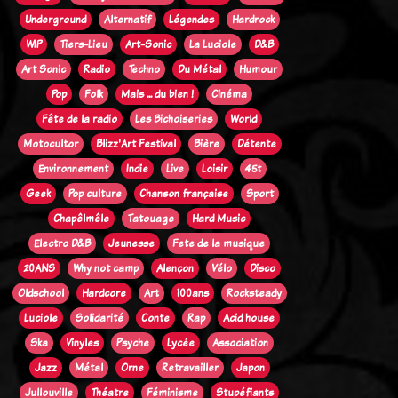
Underground
Alternatif
Légendes
Hardrock
WIP
Tiers-Lieu
Art-Sonic
La Luciole
D&B
Art Sonic
Radio
Techno
Du Métal
Humour
Pop
Folk
Mais ... du bien !
Cinéma
Fête de la radio
Les Bichoiseries
World
Motocultor
Blizz'Art Festival
Bière
Détente
Environnement
Indie
Live
Loisir
45t
Geek
Pop culture
Chanson française
Sport
Chapêlmêle
Tatouage
Hard Music
Electro D&B
Jeunesse
Fete de la musique
20ANS
Why not camp
Alençon
Vélo
Disco
Oldschool
Hardcore
Art
100ans
Rocksteady
Luciole
Solidarité
Conte
Rap
Acid house
Ska
Vinyles
Psyche
Lycée
Association
Jazz
Métal
Orne
Retravailler
Japon
Jullouville
Théatre
Féminisme
Stupéfiants