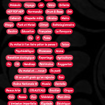
Médecin
Voyage
Jdr
Tekno
Enfants
HOP POP HOP
Normandie
Drum & Bass
Dnb
Cabaret
Chapelle mêle
Ukraine
Maire
Stage
Punk et Metal
Climat
Seblelegionnaire
Électro
Éducation
Française
La Revoyure
Ou
!?
Pulse
Du métal à t'en faire péter la panse !
Tatoo
Psychédélique
Showcase
Anova
Transition écologique
Reportage
Agriculture
Du
C61
Handicap
Patrimoine
Reggaeton
Du metal et . . . nous !
Du punk
Et ce petit grain qu'on rajoute
Son
Scène Nationale 61
Musée
Dentelle
Beaux Arts
.
CDLALOCALE
Soutien
Cirque
Voix
Basse
Duo
Télévision
Bien-être
L'émission imparfaite
Rigolade
Éléctrique