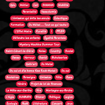
Epic
Métier
Cat
SHAMAN
Mobilité
Parentalité
Vasectomie
L’émission qui évite les ennuis
Éclectique
Formation
Du Métal . . . Tout ce qui tache !
L'Effet Maire
Ruralité
!
PPL819
Défendre les enfants
Égalité Parentale
Mystery Machine Summer Tour
Saint-Céneri-le-Gérei
Noise
Country
Social
Danse
Horreur
Santé
Bichoiseries
Estiv'art
Du Metal
Du cul et d'la bonne Kise Rock-Metal !
Du cul
Scolaires
Perseigne
Emission
Fête
Rave
Vénère
Projet de loi de finances
Le Mêle-sur-Sarthe
Vire
Mortagne-au-Perche
L'Aigle
SUNBURN
Stoner
Politique
Legion
Écologie
Pep61
Littérature
Concert
Jeux