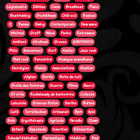
Légionnaire
Débiles
Cons
Breakbeat
Piano
Beatmaking
Drum&bass
Chill-out
Tropical
Dj
Transe
Swing
Contemporain
New wave
Minimal
Graff
Wave
Pscho
Retrowave
Ambient
Afrobeat
Groove
EUROVISION
Philo
Evenement
Surf
Atelier
Jazz rock
Post rock
Rencontre
Musique scandinave
Norvégien
Poèsie
Associations
Gestion
Afghan
Sortie
Boite de nuit
Droits des femmes
Guerre
Films
Bac+2
Oi! virile
Rocksteady de bonhomme
Collecte
Laluciole
Science-fiction
Sarthe
Poètes
Café
Torréfaction
Artisanat
Bpm
Epid
Soin
Ergothérapie
Agricole
Parodie
Clown
Enfant
Spectacle
Insertion
Réinsertion
Tubedel'étéindien
Fantastique
Médiéval
Trad