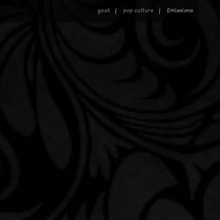
geek
pop culture
Emissions