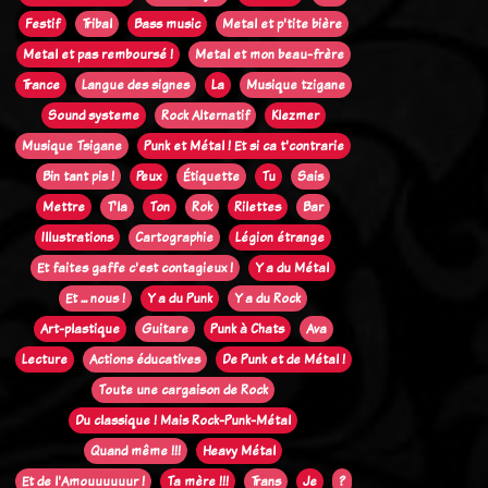
Festif
Tribal
Bass music
Metal et p'tite bière
Metal et pas remboursé !
Metal et mon beau-frère
Trance
Langue des signes
La
Musique tzigane
Sound systeme
Rock Alternatif
Klezmer
Musique Tsigane
Punk et Métal ! Et si ca t'contrarie
Bin tant pis !
Peux
Étiquette
Tu
Sais
Mettre
T'la
Ton
Rok
Rilettes
Bar
Illustrations
Cartographie
Légion étrange
Et faites gaffe c'est contagieux !
Y a du Métal
Et ... nous !
Y a du Punk
Y a du Rock
Art-plastique
Guitare
Punk à Chats
Ava
Lecture
Actions éducatives
De Punk et de Métal !
Toute une cargaison de Rock
Du classique ! Mais Rock-Punk-Métal
Quand même !!!
Heavy Métal
Et de l'Amouuuuuur !
Ta mère !!!
Trans
Je
?