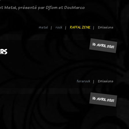
 et Metal, présenté par DjTom et DocMarco
metal
rock
RAFFAL ZONE
Emissions
16 AVRIL 2021
ers
ferarock
Emissions
16 AVRIL 2021