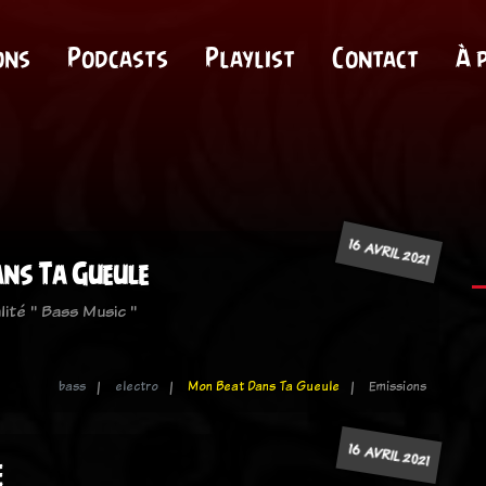
ons
Podcasts
Playlist
Contact
À 
16 AVRIL 2021
ns Ta Gueule
lité " Bass Music "
bass
electro
Mon Beat Dans Ta Gueule
Emissions
16 AVRIL 2021
E