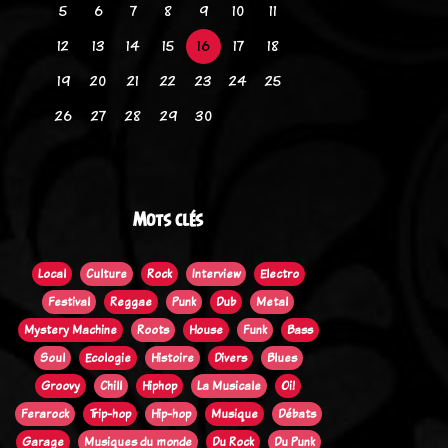
5
6
7
8
9
10
11
12
13
14
15
16
17
18
19
20
21
22
23
24
25
26
27
28
29
30
Mots clés
Local
Culture
Rock
Interview
Electro
Festival
Reggae
Punk
Dub
Metal
Mystery Machine
Roots
House
Funk
Bass
Soul
Ecologie
Histoire
Divers
Blues
Groovy
Chill
Hiphop
La Musicale
Oi!
Ferarock
Trip-hop
Hip-hop
Musique
Débats
Garage
Musiques du monde
Du Rock
Du Punk