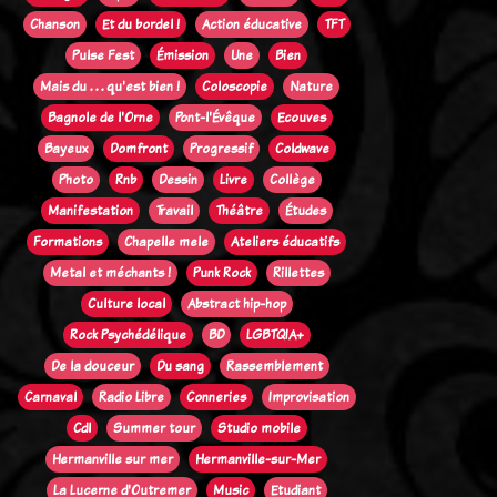
Chanson
Et du bordel !
Action éducative
TFT
Pulse Fest
Émission
Une
Bien
Mais du . . . qu'est bien !
Coloscopie
Nature
Bagnole de l'Orne
Pont-l'Évêque
Ecouves
Bayeux
Domfront
Progressif
Coldwave
Photo
Rnb
Dessin
Livre
Collège
Manifestation
Travail
Théâtre
Études
Formations
Chapelle mele
Ateliers éducatifs
Metal et méchants !
Punk Rock
Rillettes
Culture local
Abstract hip-hop
Rock Psychédélique
BD
LGBTQIA+
De la douceur
Du sang
Rassemblement
Carnaval
Radio Libre
Conneries
Improvisation
Cdl
Summer tour
Studio mobile
Hermanville sur mer
Hermanville-sur-Mer
La Lucerne d'Outremer
Music
Etudiant