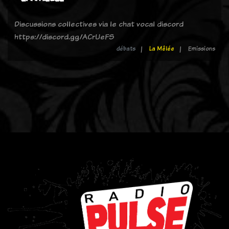
Discussions collectives via le chat vocal discord
https://discord.gg/ACrUeFS
débats
La Mêlée
Emissions