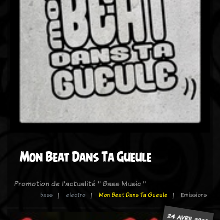
Mon Beat Dans Ta Gueule
Promotion de l'actualité " Bass Music "
bass
electro
Mon Beat Dans Ta Gueule
Emissions
24 AVRIL 2020