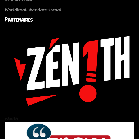
Worldbeat Wonders-Israel
Partenaires
zén!th