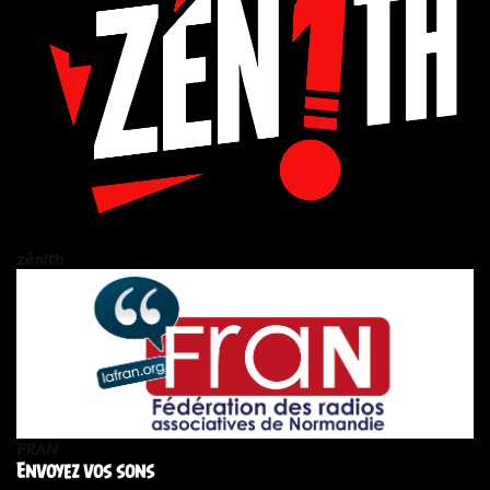
zén!th
FRAN
Envoyez vos sons