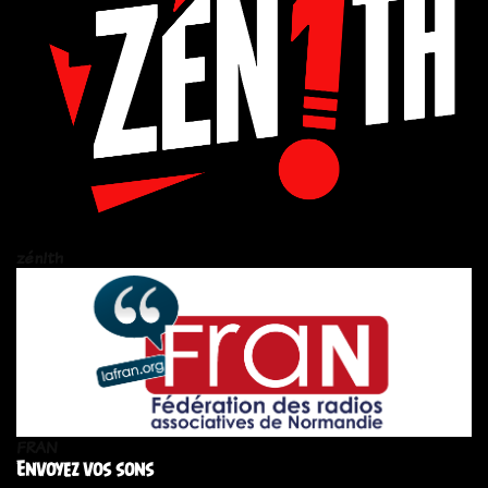
zén!th
FRAN
Envoyez vos sons