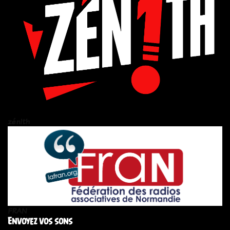
zén!th
FRAN
Envoyez vos sons