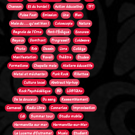
Chanson
Et du bordel !
Action éducative
TFT
Pulse Fest
Émission
Une
Bien
Mais du . . . qu'est bien !
Coloscopie
Nature
Bagnole de l'Orne
Pont-l'Évêque
Ecouves
Bayeux
Domfront
Progressif
Coldwave
Photo
Rnb
Dessin
Livre
Collège
Manifestation
Travail
Théâtre
Études
Formations
Chapelle mele
Ateliers éducatifs
Metal et méchants !
Punk Rock
Rillettes
Culture local
Abstract hip-hop
Rock Psychédélique
BD
LGBTQIA+
De la douceur
Du sang
Rassemblement
Carnaval
Radio Libre
Conneries
Improvisation
Cdl
Summer tour
Studio mobile
Hermanville sur mer
Hermanville-sur-Mer
La Lucerne d'Outremer
Music
Etudiant