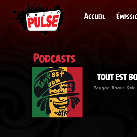
Accueil
Émissi
Podcasts
TOUT EST B
Reggae, Roots, Dub