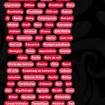
Légionnaire
Débiles
Cons
Breakbeat
Piano
Beatmaking
Drum&bass
Chill-out
Tropical
Dj
Transe
Swing
Contemporain
New wave
Minimal
Graff
Wave
Pscho
Retrowave
Ambient
Afrobeat
Groove
EUROVISION
Philo
Evenement
Surf
Atelier
Jazz rock
Post rock
Rencontre
Musique scandinave
Norvégien
Poèsie
Associations
Gestion
Afghan
Sortie
Boite de nuit
Droits des femmes
Guerre
Films
Bac+2
Oi! virile
Rocksteady de bonhomme
Collecte
Laluciole
Science-fiction
Sarthe
Poètes
Café
Torréfaction
Artisanat
Bpm
Epid
Soin
Ergothérapie
Agricole
Parodie
Clown
Enfant
Spectacle
Insertion
Réinsertion
Tubedel'étéindien
Fantastique
Médiéval
Trad