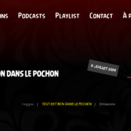
ons
Podcasts
Playlist
Contact
À 
6 JUILLET 2019
ON DANS LE POCHON
reggae
TOUT EST BON DANS LE POCHON
Emissions