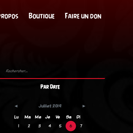
propos
Boutique
Faire un don
Par Date
Juillet 2019
Lu
Ma
Me
Je
Ve
Sa
Di
1
2
3
4
5
6
7