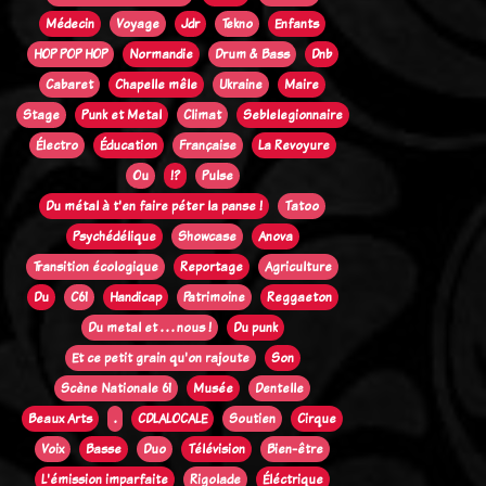
Médecin
Voyage
Jdr
Tekno
Enfants
HOP POP HOP
Normandie
Drum & Bass
Dnb
Cabaret
Chapelle mêle
Ukraine
Maire
Stage
Punk et Metal
Climat
Seblelegionnaire
Électro
Éducation
Française
La Revoyure
Ou
!?
Pulse
Du métal à t'en faire péter la panse !
Tatoo
Psychédélique
Showcase
Anova
Transition écologique
Reportage
Agriculture
Du
C61
Handicap
Patrimoine
Reggaeton
Du metal et . . . nous !
Du punk
Et ce petit grain qu'on rajoute
Son
Scène Nationale 61
Musée
Dentelle
Beaux Arts
.
CDLALOCALE
Soutien
Cirque
Voix
Basse
Duo
Télévision
Bien-être
L'émission imparfaite
Rigolade
Éléctrique