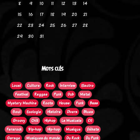
8
9
10
11
12
13
14
15
16
17
18
19
20
21
22
23
24
25
26
27
28
29
30
31
Mots clés
Local
Culture
Rock
Interview
Electro
Festival
Reggae
Punk
Dub
Metal
Mystery Machine
Roots
House
Funk
Bass
Soul
Ecologie
Histoire
Divers
Blues
Groovy
Chill
Hiphop
La Musicale
Oi!
Ferarock
Trip-hop
Hip-hop
Musique
Débats
Garage
Musiques du monde
Du Rock
Du Punk