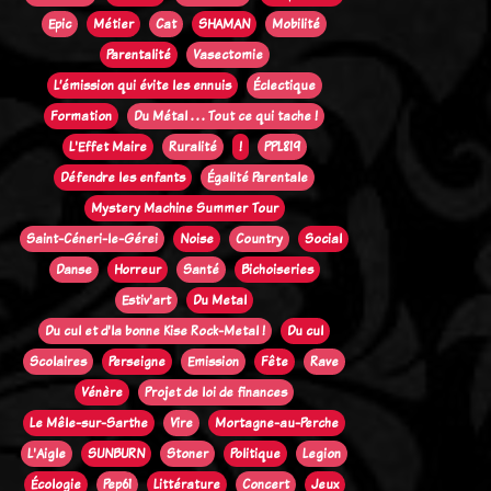
Epic
Métier
Cat
SHAMAN
Mobilité
Parentalité
Vasectomie
L’émission qui évite les ennuis
Éclectique
Formation
Du Métal . . . Tout ce qui tache !
L'Effet Maire
Ruralité
!
PPL819
Défendre les enfants
Égalité Parentale
Mystery Machine Summer Tour
Saint-Céneri-le-Gérei
Noise
Country
Social
Danse
Horreur
Santé
Bichoiseries
Estiv'art
Du Metal
Du cul et d'la bonne Kise Rock-Metal !
Du cul
Scolaires
Perseigne
Emission
Fête
Rave
Vénère
Projet de loi de finances
Le Mêle-sur-Sarthe
Vire
Mortagne-au-Perche
L'Aigle
SUNBURN
Stoner
Politique
Legion
Écologie
Pep61
Littérature
Concert
Jeux