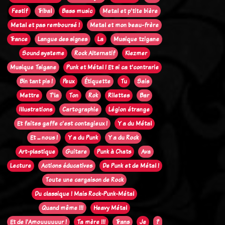
Festif
Tribal
Bass music
Metal et p'tite bière
Metal et pas remboursé !
Metal et mon beau-frère
Trance
Langue des signes
La
Musique tzigane
Sound systeme
Rock Alternatif
Klezmer
Musique Tsigane
Punk et Métal ! Et si ca t'contrarie
Bin tant pis !
Peux
Étiquette
Tu
Sais
Mettre
T'la
Ton
Rok
Rilettes
Bar
Illustrations
Cartographie
Légion étrange
Et faites gaffe c'est contagieux !
Y a du Métal
Et ... nous !
Y a du Punk
Y a du Rock
Art-plastique
Guitare
Punk à Chats
Ava
Lecture
Actions éducatives
De Punk et de Métal !
Toute une cargaison de Rock
Du classique ! Mais Rock-Punk-Métal
Quand même !!!
Heavy Métal
Et de l'Amouuuuuur !
Ta mère !!!
Trans
Je
?