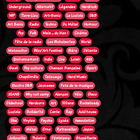
Underground
Alternatif
Légendes
Hardrock
WIP
Tiers-Lieu
Art-Sonic
La Luciole
D&B
Art Sonic
Radio
Techno
Du Métal
Humour
Pop
Folk
Mais ... du bien !
Cinéma
Fête de la radio
Les Bichoiseries
World
Motocultor
Blizz'Art Festival
Bière
Détente
Environnement
Indie
Live
Loisir
45t
Geek
Pop culture
Chanson française
Sport
Chapêlmêle
Tatouage
Hard Music
Electro D&B
Jeunesse
Fete de la musique
20ANS
Why not camp
Alençon
Vélo
Disco
Oldschool
Hardcore
Art
100ans
Rocksteady
Luciole
Solidarité
Conte
Rap
Acid house
Ska
Vinyles
Psyche
Lycée
Association
Jazz
Métal
Orne
Retravailler
Japon
Jullouville
Théatre
Féminisme
Stupéfiants