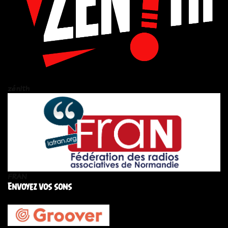
zén!th
FRAN
Envoyez vos sons