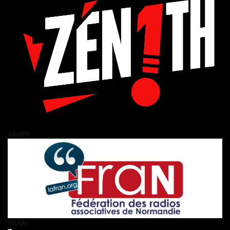
zén!th
FRAN