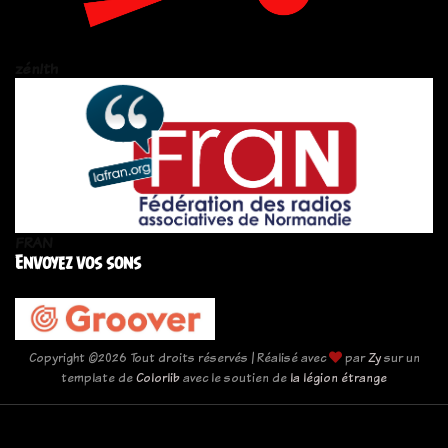
zén!th
FRAN
Envoyez vos sons
Copyright ©
2026 Tout droits réservés | Réalisé avec
par
Zy
sur un
template de
Colorlib
avec le soutien de
la légion étrange