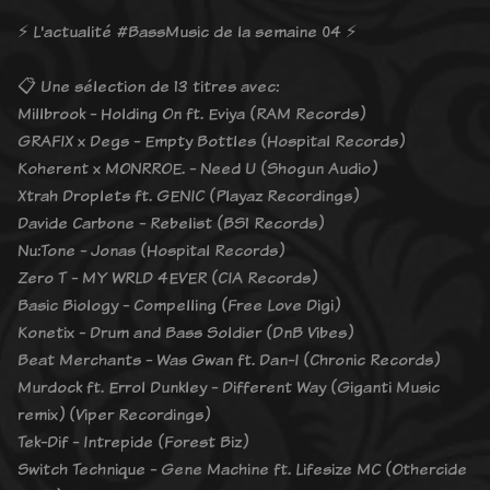
⚡️ L'actualité #BassMusic de la semaine 04 ⚡️
📋 Une sélection de 13 titres avec:
Millbrook - Holding On ft. Eviya (RAM Records)
GRAFIX x Degs - Empty Bottles (Hospital Records)
Koherent x MONRROE. - Need U (Shogun Audio)
Xtrah Droplets ft. GENIC (Playaz Recordings)
Davide Carbone - Rebelist (BS1 Records)
Nu:Tone - Jonas (Hospital Records)
Zero T - MY WRLD 4EVER (CIA Records)
Basic Biology - Compelling (Free Love Digi)
Konetix - Drum and Bass Soldier (DnB Vibes)
Beat Merchants - Was Gwan ft. Dan-I (Chronic Records)
Murdock ft. Errol Dunkley - Different Way (Giganti Music
remix) (Viper Recordings)
Tek-Dif - Intrepide (Forest Biz)
Switch Technique - Gene Machine ft. Lifesize MC (Othercide