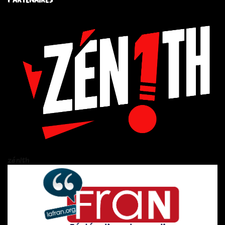
zén!th