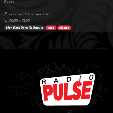
Recs)
📆 vendredi 29 janvier 2021
⏰ 20:00 > 21:00
Mon Beat Dans Ta Gueule
bass
electro