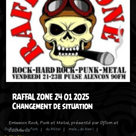
RAFFAL ZONE 24 01 2025
Changement de situation
Emission Rock, Punk et Metal, présenté par DjTom et
Du Rock
du Punk
du Métal
mais ... du bien !
DocMarco