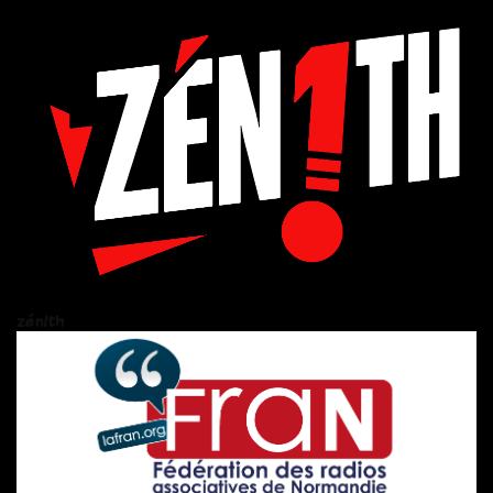
zén!th