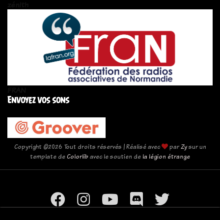
zén!th
FRAN
Envoyez vos sons
Copyright ©
2026 Tout droits réservés | Réalisé avec
par
Zy
sur un
template de
Colorlib
avec le soutien de
la légion étrange