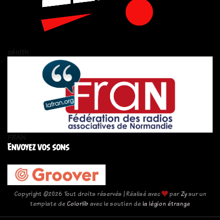
zén!th
FRAN
Envoyez vos sons
Copyright ©
2026 Tout droits réservés | Réalisé avec
par
Zy
sur un
template de
Colorlib
avec le soutien de
la légion étrange